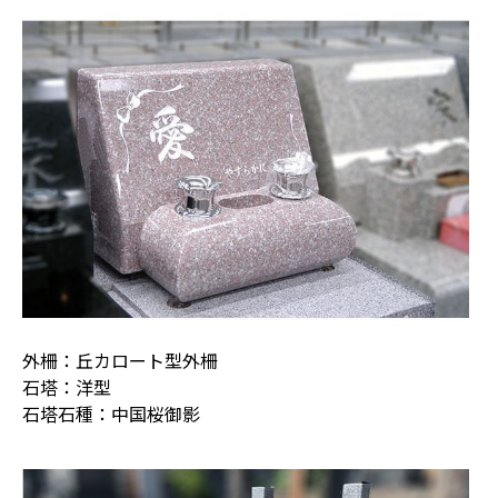
外柵：丘カロート型外柵
石塔：洋型
石塔石種：中国桜御影