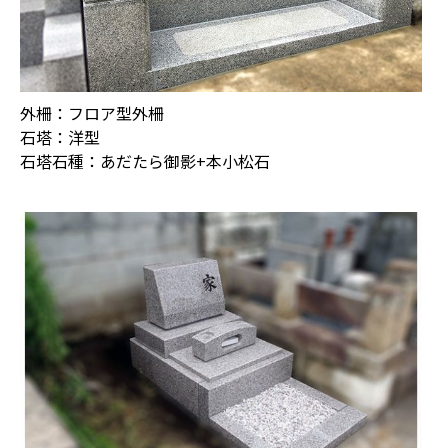
外柵：フロア型外柵
石塔：洋型
石塔石種：あだたら御影+本小松石