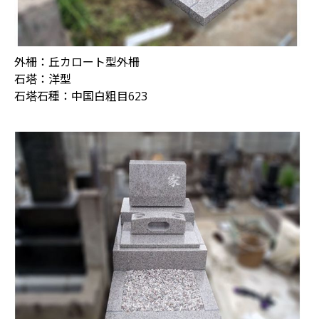
外柵：丘カロート型外柵
石塔：洋型
石塔石種：中国白粗目623