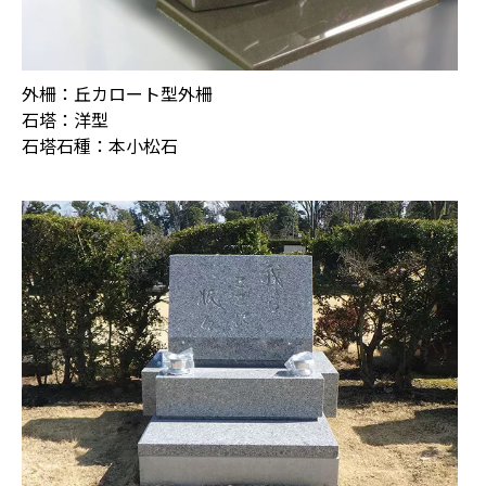
外柵：丘カロート型外柵
石塔：洋型
石塔石種：
本小松石