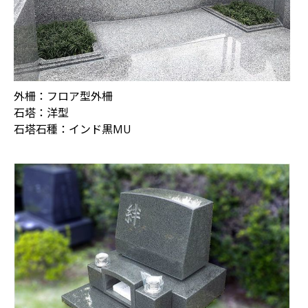
外柵：フロア型外柵
石塔：洋型
石塔石種：インド黒MU