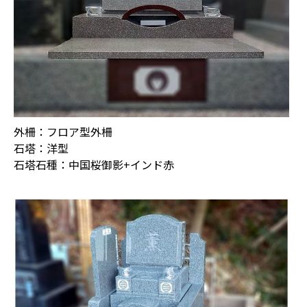
外柵：フロア型外柵
石塔：洋型
石塔石種：中国桜御影+インド赤