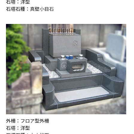
石塔：洋型
石塔石種：
真壁小目石
外柵：フロア型外柵
石塔：洋型