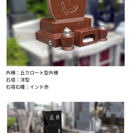
外柵：丘カロート型外柵
石塔：洋型
石塔石種：インド赤