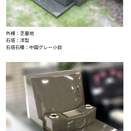
外柵：芝墓地
石塔：洋型
石塔石種：中国グレー小目