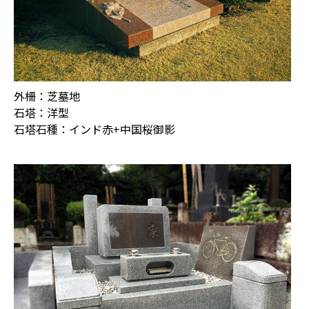
外柵：芝墓地
石塔：洋型
石塔石種：インド赤+中国桜御影