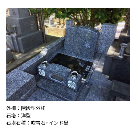
外柵：階段型外柵
石塔：洋型
石塔石種：吹雪石+インド黒