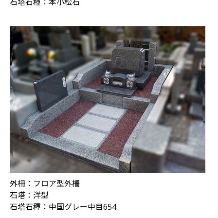
石塔石種：
本小松石
外柵：フロア型外柵
石塔：洋型
石塔石種：中国グレー中目654