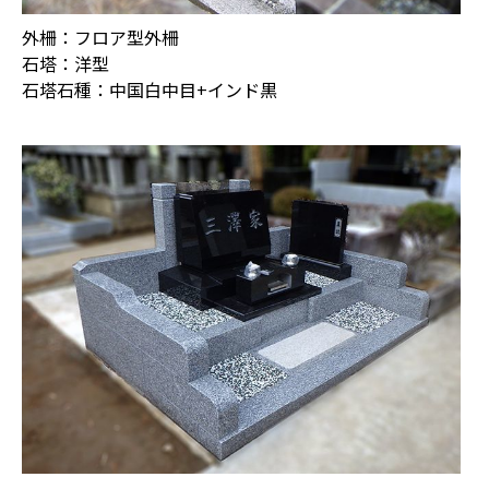
外柵：フロア型外柵
石塔：洋型
石塔石種：中国白中目+インド黒