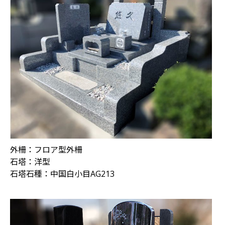
外柵：フロア型外柵
石塔：洋型
石塔石種：中国白小目AG213