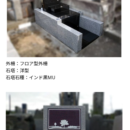
外柵：フロア型外柵
石塔：洋型
石塔石種：インド黒MU