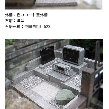
外柵：丘カロート型外柵
石塔：洋型
石塔石種：中国白粗目623